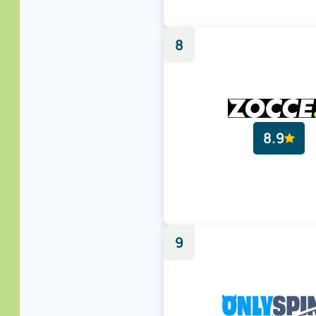
8
8.9
9