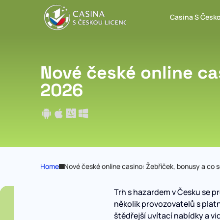
Casina S Česko
Nové české online ca
2026
Home
Nové české online casino: Žebříček, bonusy a co 
Trh s hazardem v Česku se pro
několik provozovatelů s platn
štědřejší uvítací nabídky a 