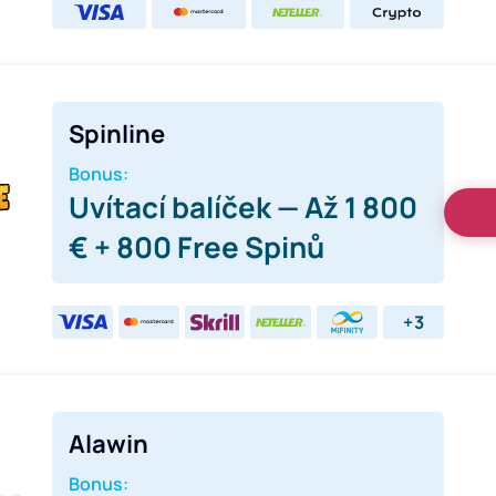
Spinline
Bonus:
Uvítací balíček — Až 1 800
€ + 800 Free Spinů
+3
Alawin
Bonus: