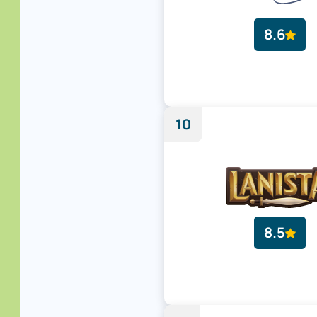
8.6
10
8.5