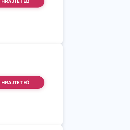
HRAJTE TEĎ
HRAJTE TEĎ