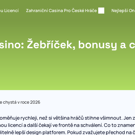
u Licencí
Zahraniční Casina Pro České Hráče
Nejlepší On
sino: Žebříček, bonusy a c
se chystá v roce 2026
měňuje rychleji, než si většina hráčů stihne všimnout. Jen z
ou licencí a další čekají ve frontě na schválení. Co to zname
viditelně lepší design platforem. Pokud zvažujete přechod na