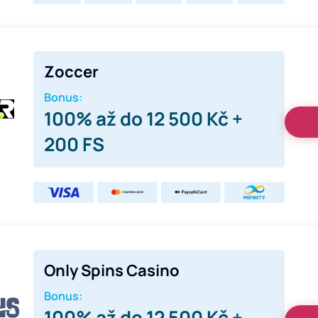
Zoccer
Bonus:
100% až do 12 500 Kč +
200 FS
Only Spins Casino
Bonus:
100% až do 12 500 Kč +