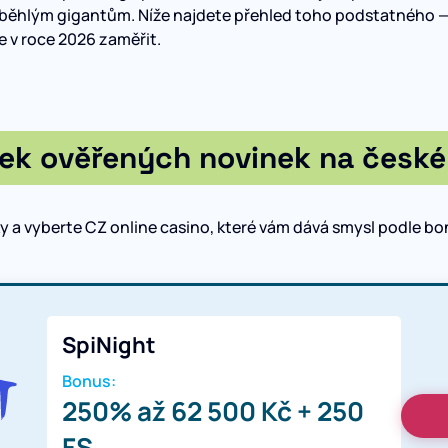
zaběhlým gigantům. Níže najdete přehled toho podstatného — 
se v roce 2026 zaměřit.
ek ověřených novinek na česk
y a vyberte CZ online casino, které vám dává smysl podle bon
SpiNight
Bonus:
250% až 62 500 Kč + 250
FS