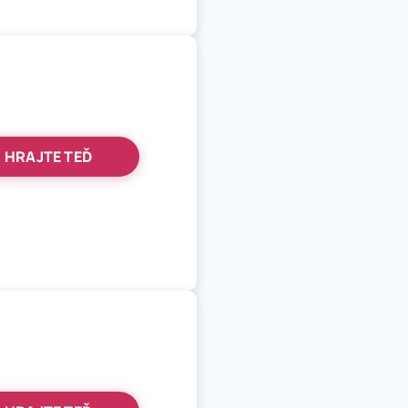
HRAJTE TEĎ