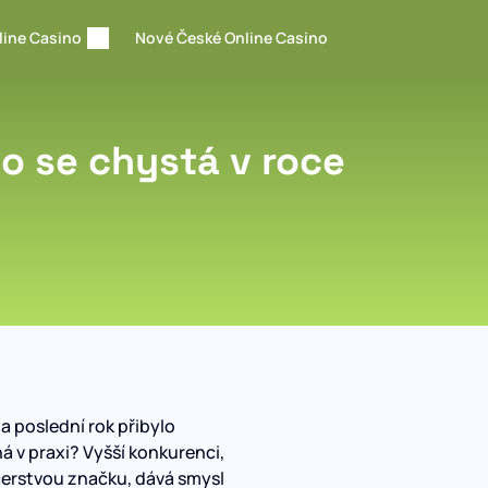
line Casino
Nové České Online Casino
o se chystá v roce
a poslední rok přibylo
ná v praxi? Vyšší konkurenci,
 čerstvou značku, dává smysl