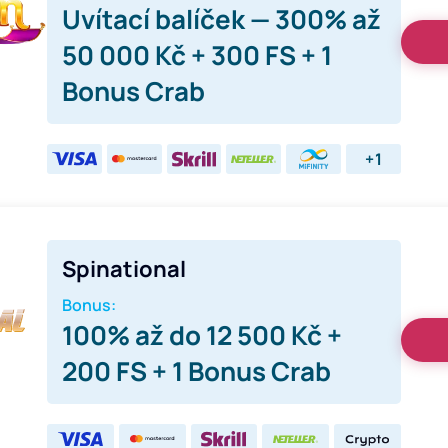
Uvítací balíček — 300% až
50 000 Kč + 300 FS + 1
Bonus Crab
+1
Spinational
Bonus:
100% až do 12 500 Kč +
200 FS + 1 Bonus Crab