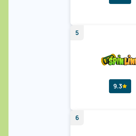
5
9.3
6