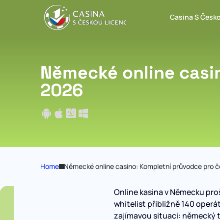
Casina S Česko
Německé online casin
2026
Home
Německé online casino: Kompletní průvodce pro č
Online kasina v Německu proš
whitelist přibližně 140 operá
zajímavou situaci: německý tr