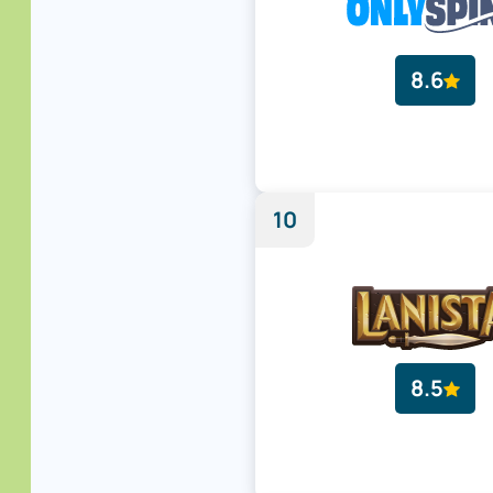
8.6
10
8.5