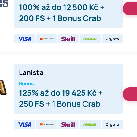
100% až do 12 500 Kč +
200 FS + 1 Bonus Crab
Lanista
Bonus:
125% až do 19 425 Kč +
250 FS + 1 Bonus Crab