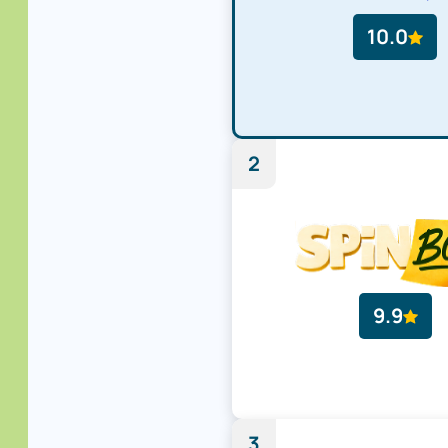
10.0
2
9.9
3