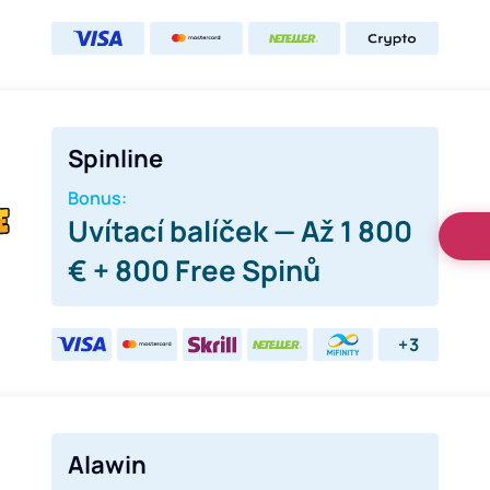
Spinline
Bonus:
Uvítací balíček — Až 1 800
€ + 800 Free Spinů
+3
Alawin