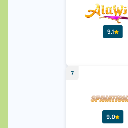
9.1
7
9.0