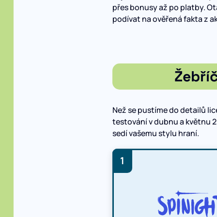
přes bonusy až po platby. Otá
podívat na ověřená fakta z a
Žebří
Než se pustíme do detailů li
testování v dubnu a květnu 20
sedí vašemu stylu hraní.
1