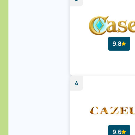
9.8
4
9.6